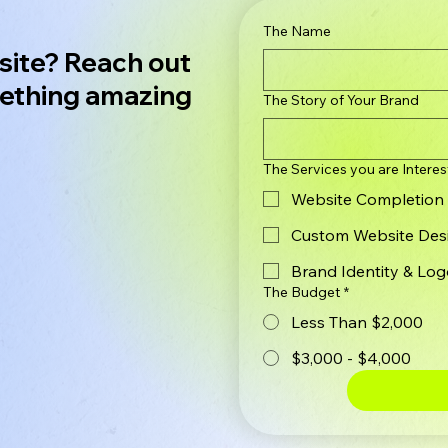
The Name
site? Reach out
mething amazing
The Story of Your Brand
The Services you are Intere
Website Completion 
Custom Website Des
Brand Identity & Lo
The Budget
*
Less Than $2,000
$3,000 - $4,000