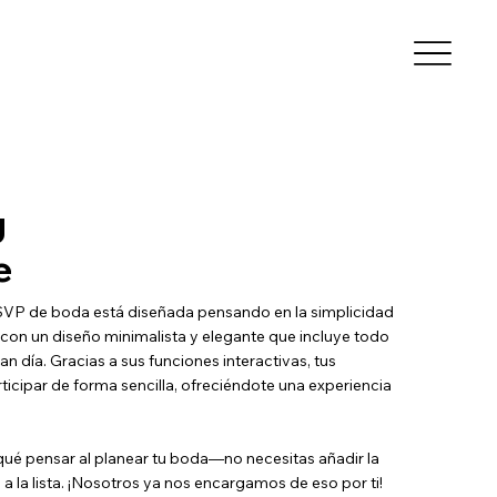
g
e
 RSVP de boda está diseñada pensando en la simplicidad
o, con un diseño minimalista y elegante que incluye todo
ran día. Gracias a sus funciones interactivas, tus
ticipar de forma sencilla, ofreciéndote una experiencia
qué pensar al planear tu boda—no necesitas añadir la
a la lista. ¡Nosotros ya nos encargamos de eso por ti!