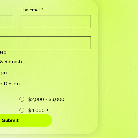
The Email
*
sted
& Refresh
ign
go Design
$2,000 - $3,000
$4,000 +
Submit